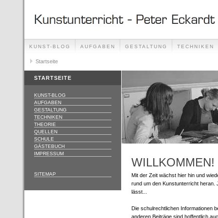
KUNST-BLOG
AUFGABEN
GESTALTUNG
TECHNIKEN
Startseite
STARTSEITE
KUNST-BLOG
AUFGABEN
GESTALTUNG
TECHNIKEN
THEORIE
QUELLEN
SCHULE
GÄSTEBUCH
IMPRESSUM
WILLKOMMEN!
SITEMAP
Mit der Zeit wächst hier hin und wied
rund um den Kunstunterricht heran. J
lässt...
Die schulrechtlichen Informationen 
anderen Beiträge sind hoffentlich au