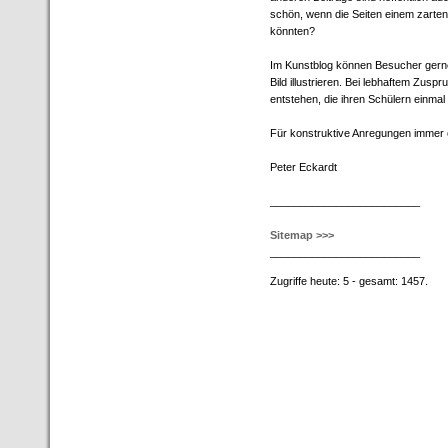
schön, wenn die Seiten einem zarten
könnten?
Im Kunstblog können Besucher gerne e
Bild illustrieren. Bei lebhaftem Zus
entstehen, die ihren Schülern einmal
Für konstruktive Anregungen immer 
Peter Eckardt
_________________________
Sitemap >>>
_________________________
Zugriffe heute: 5 - gesamt: 1457.